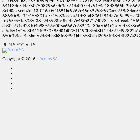
af104844b372570f89909bf2b200895e1e7816ec28d9ad8fb6c1a52f2eb
641b34c7d4c76075082966edc3a7744a007e4751e4e1843865bf2bc669
3dfd0ea5deb2c113f046a064f691bc9262d45d59253c590ae0768a34ad34
68640c8cf34c156301af7c45c83ada9a71de3fab806f2844d76f9e99cae3
fd953cbe1a5036f381945598befbe4b7e48fb2717d023cf7a54feaafe15f
ab30e79f9d23104b88e79ac006a6667c78940ef30a7061d2ae6fd7378d
af5db61646e3b412f0950583d01d035f1190b3cbf8bf124372cf97822a4
650c39faef4a5bef6243ebb3b8fe8c9e1bbb5580abd2053f0f8efdf927a29
REDES SOCIALES:
Copyright © 2016 ::
Aceros SA