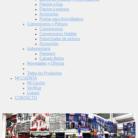
Fijacion a Gas
Fijacion a polvora
Accesorios
Puntas para Atornilladora
Compresores y Pintura
Compresores
Compresores Hobbie
Pulverizador de pintura
Accesorios
Indumentaria
Pampero
Calzado Bohm
Novedades y Ofertas
Todos los Productos
MI CUENTA
Mi Carrito
Verificar
Logout
CONTACTO