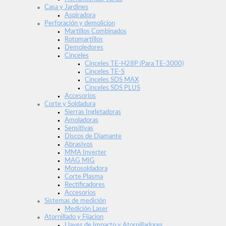
Casa y Jardines
Aspiradora
Perforación y demolicion
Martillos Combinados
Rotomartillos
Demoledores
Cinceles
Cinceles TE-H28P (Para TE-3000)
Cinceles TE-S
Cinceles SDS MAX
Cinceles SDS PLUS
Accesorios
Corte y Soldadura
Sierras Ingletadoras
Amoladoras
Sensitivas
Discos de Diamante
Abrasivos
MMA Inverter
MAG MIG
Motosoldadora
Corte Plasma
Rectificadores
Accesorios
Sistemas de medición
Medición Laser
Atornillado y Fijacion
Llaves de Impacto y Atornilladores