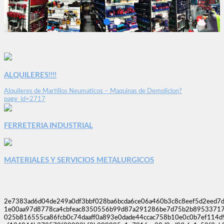
ALQUILERES!!!!
Alquileres de Martillos Neumaticos – Maquinas de Demolicion?
page_id=2717
FERRETERIA INDUSTRIAL
MATERIALES Y SERVICIOS METALURGICOS
2e7383ad6d04de249a0df3bbf028ba6bcda6ce06a460b3c8c8eef5d2eed7
1e00aa97d8778ca4cbfeac8350556b99d87a291286be7d75b2b89533717
025b816555ca86fcb0c74daaff0a893e0dade44ccac758b10e0c0b7ef114